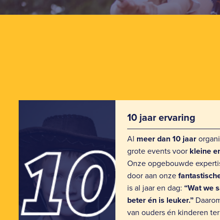
10 jaar ervaring
Al
meer dan 10 jaar
organi
grote events voor
kleine e
Onze opgebouwde expertis
door aan onze
fantastisch
is al jaar en dag:
“Wat we 
beter én is leuker.”
Daarom
van ouders én kinderen te