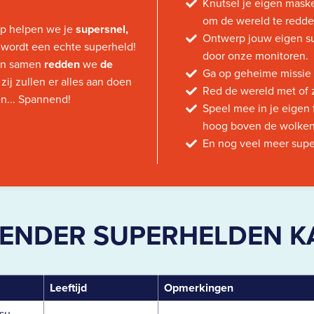
Knutsel je eigen maske
om de wereld te redde
p helpen we je
supersnel,
Ontwerp jouw eigen su
 wordt een echte superheld!
door onze monitoren.
en samen
redden
we
de
Ga op geheime missie i
zij zullen er alles aan doen
Red de wereld met of 
en... Spannend!
Speel mee in je eigen 
hoog boven de wolken
En nog veel meer super
ENDER SUPERHELDEN 
Leeftijd
Opmerkingen
su,