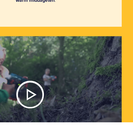
warm middageten
.