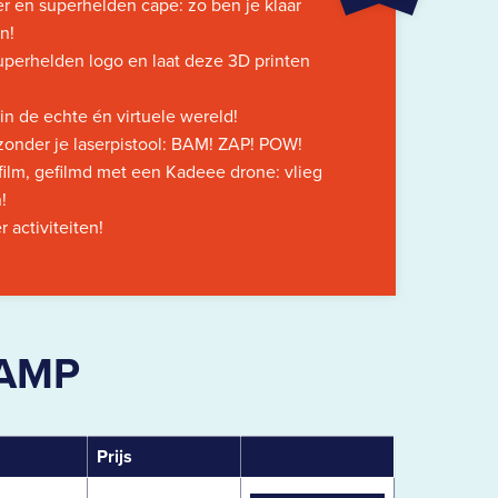
r en superhelden cape: zo ben je klaar
n!
perhelden logo en laat deze 3D printen
n de echte én virtuele wereld!
zonder je laserpistool: BAM! ZAP! POW!
film, gefilmd met een Kadeee drone: vlieg
!
 activiteiten!
KAMP
Prijs