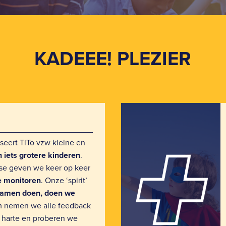
KADEEE! PLEZIER
seert TiTo vzw kleine en
n iets grotere kinderen
.
e geven we keer op keer
e monitoren
. Onze ‘spirit’
samen doen, doen we
 nemen we alle feedback
r harte en proberen we