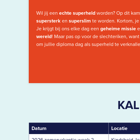
Wil jij een
echte superheld
worden? Op dit kam
supersterk
en
superslim
te worden. Kortom, je
Je krijgt bij ons elke dag een
geheime missie
wereld
! Maar pas op voor de slechteriken, want 
om jullie diploma dag als superheld te verknall
KAL
Datum
Locatie
2026 zomervakantie week 2
Kindsheid Je